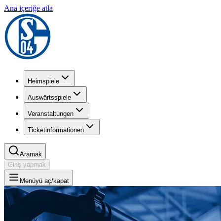
Ana içeriğe atla
Heimspiele
Auswärtsspiele
Veranstaltungen
Ticketinformationen
Aramak
Giriş yapmak
Menüyü aç/kapat