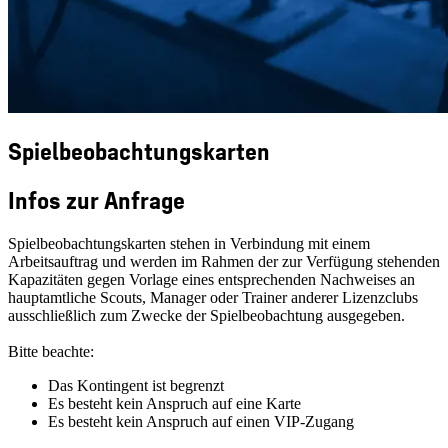
Spielbeobachtungskarten
Infos zur Anfrage
Spielbeobachtungskarten stehen in Verbindung mit einem
Arbeitsauftrag und werden im Rahmen der zur Verfügung stehenden
Kapazitäten gegen Vorlage eines entsprechenden Nachweises an
hauptamtliche Scouts, Manager oder Trainer anderer Lizenzclubs
ausschließlich zum Zwecke der Spielbeobachtung ausgegeben.
Bitte beachte:
Das Kontingent ist begrenzt
Es besteht kein Anspruch auf eine Karte
Es besteht kein Anspruch auf einen VIP-Zugang