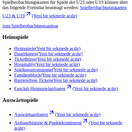
Spielbeobachtungskarten für Spiele der U23 oder U19 können über
das folgende Formular beantragt werden:
Spielbeobachtungskarten
U23 & U19
(Yeni bir sekmede açılır)
zum Spielbeobachtungsantrag
Heimspiele
Heimspiele
(Yeni bir sekmede açılır)
Dauerkarten
(Yeni bir sekmede açılır)
Ticketbörse
(Yeni bir sekmede açılır)
Hospitality
(Yeni bir sekmede açılır)
Spieltagsprogramme
(Yeni bir sekmede açılır)
Familienblock
(Yeni bir sekmede açılır)
Barrierefreie Tickets
(Yeni bir sekmede açılır)
Fanclub Heimspielanfragen
(Yeni bir sekmede açılır)
Auswärtsspiele
Auswärtsanfragen
(Yeni bir sekmede açılır)
Anfragehistorie & Punktekontingent
(Yeni bir sekmede
açılır)