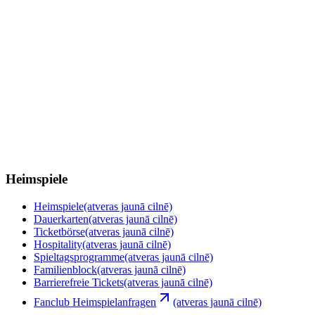
Heimspiele
Heimspiele
(atveras jaunā cilnē)
Dauerkarten
(atveras jaunā cilnē)
Ticketbörse
(atveras jaunā cilnē)
Hospitality
(atveras jaunā cilnē)
Spieltagsprogramme
(atveras jaunā cilnē)
Familienblock
(atveras jaunā cilnē)
Barrierefreie Tickets
(atveras jaunā cilnē)
Fanclub Heimspielanfragen
(atveras jaunā cilnē)