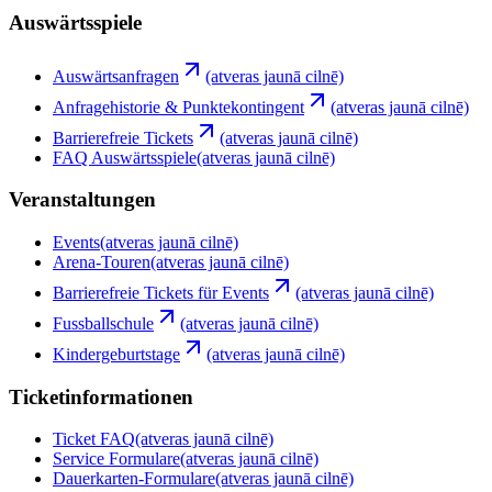
Auswärtsspiele
Auswärtsanfragen
(atveras jaunā cilnē)
Anfragehistorie & Punktekontingent
(atveras jaunā cilnē)
Barrierefreie Tickets
(atveras jaunā cilnē)
FAQ Auswärtsspiele
(atveras jaunā cilnē)
Veranstaltungen
Events
(atveras jaunā cilnē)
Arena-Touren
(atveras jaunā cilnē)
Barrierefreie Tickets für Events
(atveras jaunā cilnē)
Fussballschule
(atveras jaunā cilnē)
Kindergeburtstage
(atveras jaunā cilnē)
Ticketinformationen
Ticket FAQ
(atveras jaunā cilnē)
Service Formulare
(atveras jaunā cilnē)
Dauerkarten-Formulare
(atveras jaunā cilnē)