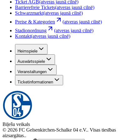
Ticket AGB
(atveras jaunā cilnē)
Barrierefreie Tickets
(atveras jaunā cilnē)
Schwarzmarkt
(atveras jaunā cilnē)
Preise & Kategorien
(atveras jaunā cilnē)
Stadionordnung
(atveras jaunā cilnē)
Kontakt
(atveras jaunā cilnē)
Heimspiele
Auswärtsspiele
Veranstaltungen
Ticketinformationen
Biļešu veikals
©
2026
FC Gelsenkirchen-Schalke 04 e.V.
.
Visas tiesības
aizsargātas.
.