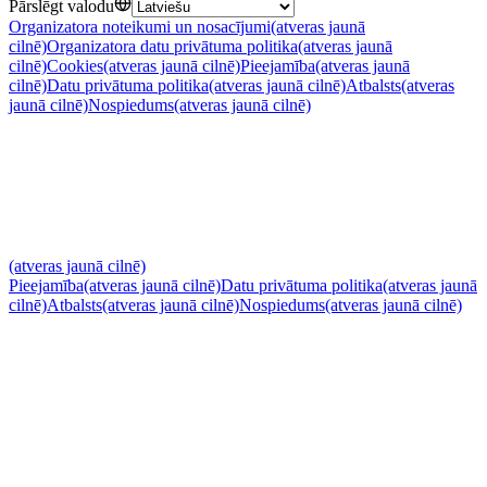
Pārslēgt valodu
Organizatora noteikumi un nosacījumi
(atveras jaunā
cilnē)
Organizatora datu privātuma politika
(atveras jaunā
cilnē)
Cookies
(atveras jaunā cilnē)
Pieejamība
(atveras jaunā
cilnē)
Datu privātuma politika
(atveras jaunā cilnē)
Atbalsts
(atveras
jaunā cilnē)
Nospiedums
(atveras jaunā cilnē)
(atveras jaunā cilnē)
Pieejamība
(atveras jaunā cilnē)
Datu privātuma politika
(atveras jaunā
cilnē)
Atbalsts
(atveras jaunā cilnē)
Nospiedums
(atveras jaunā cilnē)