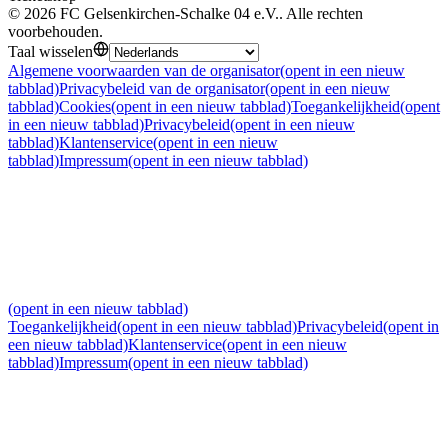
©
2026
FC Gelsenkirchen-Schalke 04 e.V.
.
Alle rechten
voorbehouden
.
Taal wisselen
Algemene voorwaarden van de organisator
(opent in een nieuw
tabblad)
Privacybeleid van de organisator
(opent in een nieuw
tabblad)
Cookies
(opent in een nieuw tabblad)
Toegankelijkheid
(opent
in een nieuw tabblad)
Privacybeleid
(opent in een nieuw
tabblad)
Klantenservice
(opent in een nieuw
tabblad)
Impressum
(opent in een nieuw tabblad)
(opent in een nieuw tabblad)
Toegankelijkheid
(opent in een nieuw tabblad)
Privacybeleid
(opent in
een nieuw tabblad)
Klantenservice
(opent in een nieuw
tabblad)
Impressum
(opent in een nieuw tabblad)