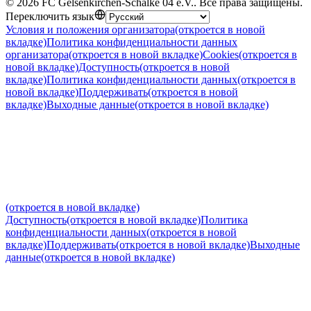
©
2026
FC Gelsenkirchen-Schalke 04 e.V.
.
Все права защищены
.
Переключить язык
Условия и положения организатора
(откроется в новой
вкладке)
Политика конфиденциальности данных
организатора
(откроется в новой вкладке)
Cookies
(откроется в
новой вкладке)
Доступность
(откроется в новой
вкладке)
Политика конфиденциальности данных
(откроется в
новой вкладке)
Поддерживать
(откроется в новой
вкладке)
Выходные данные
(откроется в новой вкладке)
(откроется в новой вкладке)
Доступность
(откроется в новой вкладке)
Политика
конфиденциальности данных
(откроется в новой
вкладке)
Поддерживать
(откроется в новой вкладке)
Выходные
данные
(откроется в новой вкладке)