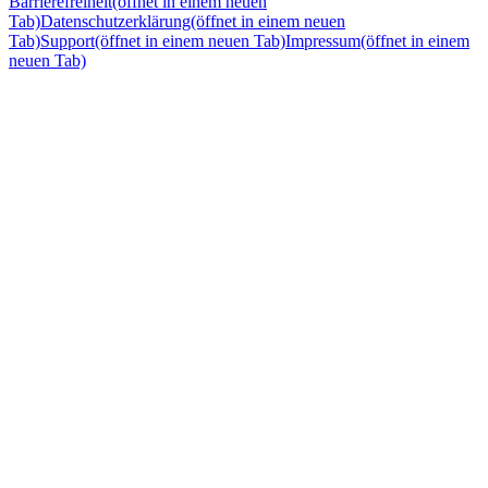
Barrierefreiheit
(öffnet in einem neuen
Tab)
Datenschutzerklärung
(öffnet in einem neuen
Tab)
Support
(öffnet in einem neuen Tab)
Impressum
(öffnet in einem
neuen Tab)