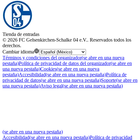
Tienda de entradas
©
2026
FC Gelsenkirchen-Schalke 04 e.V.
.
Reservados todos los
derechos
.
Cambiar idioma
Términos y condiciones del organizador
(se abre en una nueva
pestaña)
Política de privacidad de datos del organizador
(se abre en
una nueva pestaña)
Cookies
(se abre en una nueva
pestaña)
Accesibilidad
(se abre en una nueva pestaña)
Política de
privacidad de datos
(se abre en una nueva pestaña)
Soporte
(se abre en
una nueva pestaña)
Aviso legal
(se abre en una nueva pestaña)
(se abre en una nueva pestaña)
Accesibilidad
(se abre en una nueva pestaña)
Política de privacidad