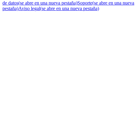
de datos
(se abre en una nueva pestaña)
Soporte
(se abre en una nueva
pestaña)
Aviso legal
(se abre en una nueva pestaña)