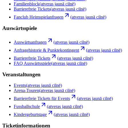
Familienblock
(atveras jaunā cilnē)
Barrierefreie Tickets
(atveras jaunā cilnē)
Fanclub Heimspielanfragen
(atveras jaunā cilnē)
Auswärtsspiele
Auswärtsanfragen
(atveras jaunā cilnē)
Anfragehistorie & Punktekontingent
(atveras jaunā cilnē)
Barrierefreie Tickets
(atveras jaunā cilnē)
FAQ Auswärtsspiele
(atveras jaunā cilnē)
Veranstaltungen
Events
(atveras jaunā cilnē)
Arena-Touren
(atveras jaunā cilnē)
Barrierefreie Tickets für Events
(atveras jaunā cilnē)
Fussballschule
(atveras jaunā cilnē)
Kindergeburtstage
(atveras jaunā cilnē)
Ticketinformationen