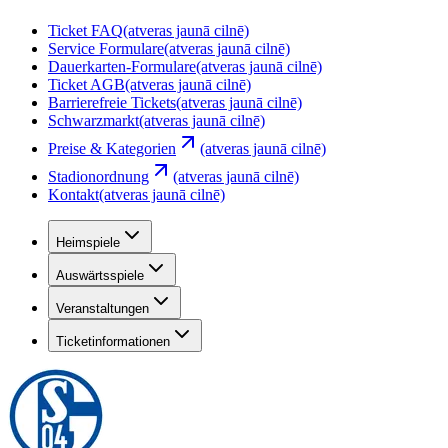
Ticket FAQ
(atveras jaunā cilnē)
Service Formulare
(atveras jaunā cilnē)
Dauerkarten-Formulare
(atveras jaunā cilnē)
Ticket AGB
(atveras jaunā cilnē)
Barrierefreie Tickets
(atveras jaunā cilnē)
Schwarzmarkt
(atveras jaunā cilnē)
Preise & Kategorien
(atveras jaunā cilnē)
Stadionordnung
(atveras jaunā cilnē)
Kontakt
(atveras jaunā cilnē)
Heimspiele
Auswärtsspiele
Veranstaltungen
Ticketinformationen