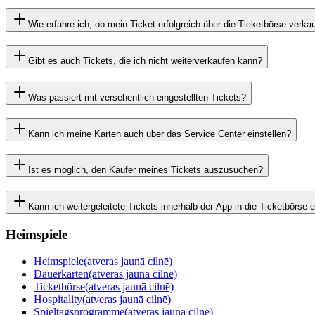
Wie erfahre ich, ob mein Ticket erfolgreich über die Ticketbörse verka
Gibt es auch Tickets, die ich nicht weiterverkaufen kann?
Was passiert mit versehentlich eingestellten Tickets?
Kann ich meine Karten auch über das Service Center einstellen?
Ist es möglich, den Käufer meines Tickets auszusuchen?
Kann ich weitergeleitete Tickets innerhalb der App in die Ticketbörse e
Heimspiele
Heimspiele
(atveras jaunā cilnē)
Dauerkarten
(atveras jaunā cilnē)
Ticketbörse
(atveras jaunā cilnē)
Hospitality
(atveras jaunā cilnē)
Spieltagsprogramme
(atveras jaunā cilnē)