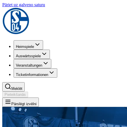
Pāriet uz galveno saturu
Heimspiele
Auswärtsspiele
Veranstaltungen
Ticketinformationen
Meklēt
Pieteikšanās
Pārslēgt izvēlni