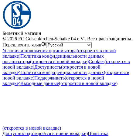
Билетный магазин
©
2026
FC Gelsenkirchen-Schalke 04 e.V.
.
Все права защищены
.
Переключить язык
Условия и положения организатора
(откроется в новой
вкладке)
Политика конфиденциальности данных
организатора
(откроется в новой вкладке)
Cookies
(откроется в
новой вкладке)
Доступность
(откроется в новой
вкладке)
Политика конфиденциальности данных
(откроется в
новой вкладке)
Поддерживать
(откроется в новой
вкладке)
Выходные данные
(откроется в новой вкладке)
(откроется в новой вкладке)
Доступность
(откроется в новой вкладке)
Политика