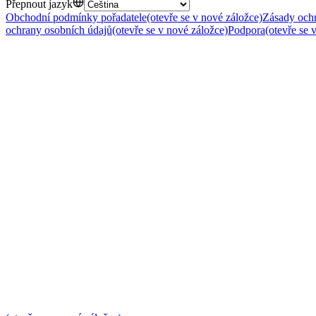
Přepnout jazyk
Obchodní podmínky pořadatele
(otevře se v nové záložce)
Zásady ochr
ochrany osobních údajů
(otevře se v nové záložce)
Podpora
(otevře se 