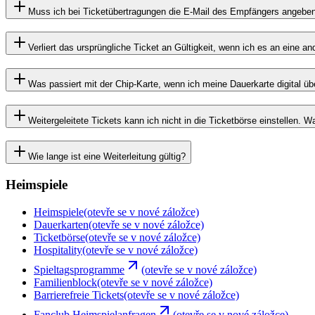
Muss ich bei Ticketübertragungen die E-Mail des Empfängers angeben, 
Verliert das ursprüngliche Ticket an Gültigkeit, wenn ich es an eine a
Was passiert mit der Chip-Karte, wenn ich meine Dauerkarte digital ü
Weitergeleitete Tickets kann ich nicht in die Ticketbörse einstellen. 
Wie lange ist eine Weiterleitung gültig?
Heimspiele
Heimspiele
(otevře se v nové záložce)
Dauerkarten
(otevře se v nové záložce)
Ticketbörse
(otevře se v nové záložce)
Hospitality
(otevře se v nové záložce)
Spieltagsprogramme
(otevře se v nové záložce)
Familienblock
(otevře se v nové záložce)
Barrierefreie Tickets
(otevře se v nové záložce)
Fanclub Heimspielanfragen
(otevře se v nové záložce)