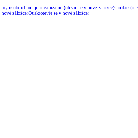
any osobních údajů organizátora
(otevře se v nové záložce)
Cookies
(ot
v nové záložce)
Otisk
(otevře se v nové záložce)