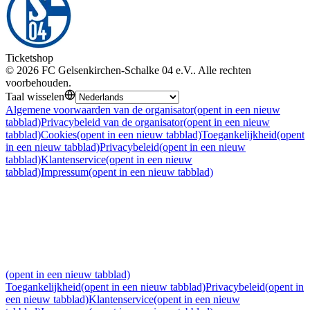
Ticketshop
©
2026
FC Gelsenkirchen-Schalke 04 e.V.
.
Alle rechten
voorbehouden
.
Taal wisselen
Algemene voorwaarden van de organisator
(opent in een nieuw
tabblad)
Privacybeleid van de organisator
(opent in een nieuw
tabblad)
Cookies
(opent in een nieuw tabblad)
Toegankelijkheid
(opent
in een nieuw tabblad)
Privacybeleid
(opent in een nieuw
tabblad)
Klantenservice
(opent in een nieuw
tabblad)
Impressum
(opent in een nieuw tabblad)
(opent in een nieuw tabblad)
Toegankelijkheid
(opent in een nieuw tabblad)
Privacybeleid
(opent in
een nieuw tabblad)
Klantenservice
(opent in een nieuw