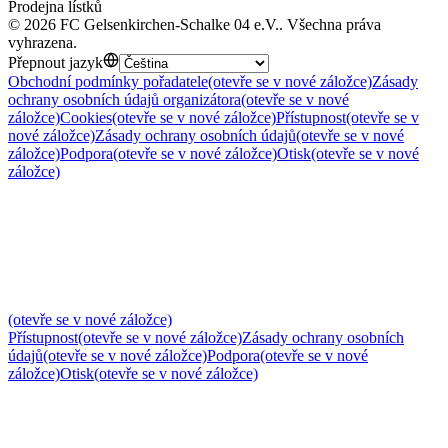
Prodejna lístků
©
2026
FC Gelsenkirchen-Schalke 04 e.V.
.
Všechna práva
vyhrazena
.
Přepnout jazyk
Obchodní podmínky pořadatele
(otevře se v nové záložce)
Zásady
ochrany osobních údajů organizátora
(otevře se v nové
záložce)
Cookies
(otevře se v nové záložce)
Přístupnost
(otevře se v
nové záložce)
Zásady ochrany osobních údajů
(otevře se v nové
záložce)
Podpora
(otevře se v nové záložce)
Otisk
(otevře se v nové
záložce)
(otevře se v nové záložce)
Přístupnost
(otevře se v nové záložce)
Zásady ochrany osobních
údajů
(otevře se v nové záložce)
Podpora
(otevře se v nové
záložce)
Otisk
(otevře se v nové záložce)