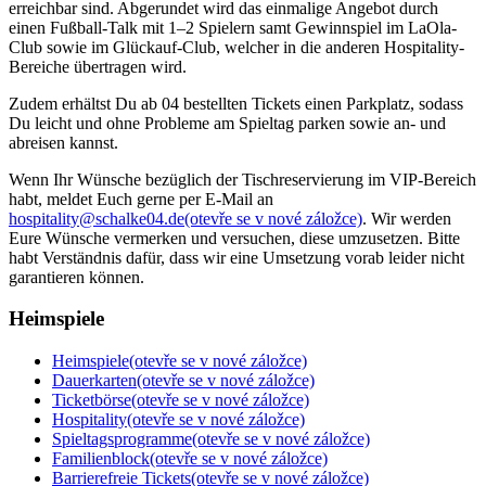
erreichbar sind. Abgerundet wird das einmalige Angebot durch
einen Fußball-Talk mit 1–2 Spielern samt Gewinnspiel im LaOla-
Club sowie im Glückauf-Club, welcher in die anderen Hospitality-
Bereiche übertragen wird.
Zudem erhältst Du ab 04 bestellten Tickets einen Parkplatz, sodass
Du leicht und ohne Probleme am Spieltag parken sowie an- und
abreisen kannst.
Wenn Ihr Wünsche bezüglich der Tischreservierung im VIP-Bereich
habt, meldet Euch gerne per E-Mail an
hospitality@schalke04.de
(otevře se v nové záložce)
. Wir werden
Eure Wünsche vermerken und versuchen, diese umzusetzen. Bitte
habt Verständnis dafür, dass wir eine Umsetzung vorab leider nicht
garantieren können.
Heimspiele
Heimspiele
(otevře se v nové záložce)
Dauerkarten
(otevře se v nové záložce)
Ticketbörse
(otevře se v nové záložce)
Hospitality
(otevře se v nové záložce)
Spieltagsprogramme
(otevře se v nové záložce)
Familienblock
(otevře se v nové záložce)
Barrierefreie Tickets
(otevře se v nové záložce)