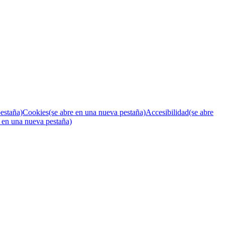
estaña)
Cookies
(se abre en una nueva pestaña)
Accesibilidad
(se abre
e en una nueva pestaña)