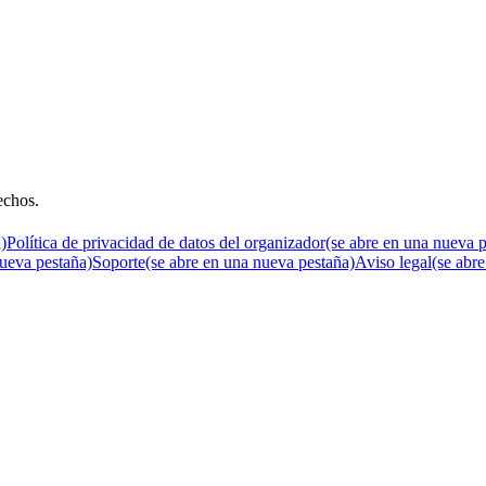
echos
.
)
Política de privacidad de datos del organizador
(se abre en una nueva p
nueva pestaña)
Soporte
(se abre en una nueva pestaña)
Aviso legal
(se abr