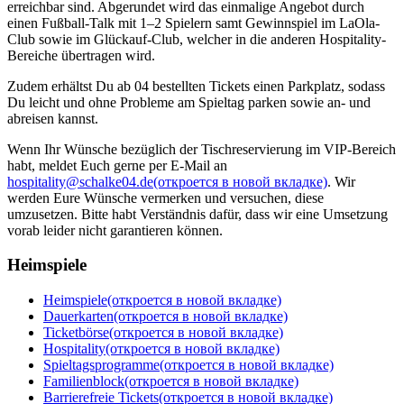
erreichbar sind. Abgerundet wird das einmalige Angebot durch
einen Fußball-Talk mit 1–2 Spielern samt Gewinnspiel im LaOla-
Club sowie im Glückauf-Club, welcher in die anderen Hospitality-
Bereiche übertragen wird.
Zudem erhältst Du ab 04 bestellten Tickets einen Parkplatz, sodass
Du leicht und ohne Probleme am Spieltag parken sowie an- und
abreisen kannst.
Wenn Ihr Wünsche bezüglich der Tischreservierung im VIP-Bereich
habt, meldet Euch gerne per E-Mail an
hospitality@schalke04.de
(откроется в новой вкладке)
. Wir
werden Eure Wünsche vermerken und versuchen, diese
umzusetzen. Bitte habt Verständnis dafür, dass wir eine Umsetzung
vorab leider nicht garantieren können.
Heimspiele
Heimspiele
(откроется в новой вкладке)
Dauerkarten
(откроется в новой вкладке)
Ticketbörse
(откроется в новой вкладке)
Hospitality
(откроется в новой вкладке)
Spieltagsprogramme
(откроется в новой вкладке)
Familienblock
(откроется в новой вкладке)
Barrierefreie Tickets
(откроется в новой вкладке)