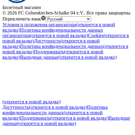
Билетный магазин
©
2026
FC Gelsenkirchen-Schalke 04 e.V.
.
Все права защищены
.
Переключить язык
Условия и положения организатора
(откроется в новой
вкладке)
Политика конфиденциальности данных
организатора
(откроется в новой вкладке)
Cookies
(откроется в
новой вкладке)
Доступность
(откроется в новой
вкладке)
Политика конфиденциальности данных
(откроется в
новой вкладке)
Поддерживать
(откроется в новой
вкладке)
Выходные данные
(откроется в новой вкладке)
(откроется в новой вкладке)
Доступность
(откроется в новой вкладке)
Политика
конфиденциальности данных
(откроется в новой
вкладке)
Поддерживать
(откроется в новой вкладке)
Выходные
данные
(откроется в новой вкладке)