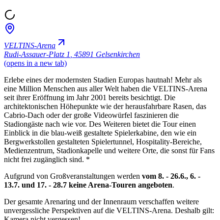
VELTINS-Arena
Rudi-Assauer-Platz 1
,
45891 Gelsenkirchen
(opens in a new tab)
Erlebe eines der modernsten Stadien Europas hautnah! Mehr als
eine Million Menschen aus aller Welt haben die VELTINS-Arena
seit ihrer Eröffnung im Jahr 2001 bereits besichtigt. Die
architektonischen Höhepunkte wie der herausfahrbare Rasen, das
Cabrio-Dach oder der große Videowürfel faszinieren die
Stadiongäste nach wie vor. Des Weiteren bietet die Tour einen
Einblick in die blau-weiß gestaltete Spielerkabine, den wie ein
Bergwerkstollen gestalteten Spielertunnel, Hospitality-Bereiche,
Medienzentrum, Stadionkapelle und weitere Orte, die sonst für Fans
nicht frei zugänglich sind. *
Aufgrund von Großveranstaltungen werden
vom 8. - 26.6., 6. -
13.7. und 17. - 28.7 keine Arena-Touren angeboten
.
Der gesamte Arenaring und der Innenraum verschaffen weitere
unvergessliche Perspektiven auf die VELTINS-Arena. Deshalb gilt:
Kamera nicht vergessen!