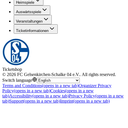
Heimspiele
Auswärtsspiele
Veranstaltungen
Ticketinformationen
Ticketshop
©
2026
FC Gelsenkirchen-Schalke 04 e.V.
.
All rights reserved
.
Switch language
Terms and Conditions
(opens in a new tab)
Organizer Privacy
Policy
(opens in a new tab)
Cookies
(opens in a new
tab)
Accessibility
(opens in a new tab)
Privacy Policy
(opens in a new
tab)
Support
(opens in a new tab)
Imprint
(opens in a new tab)