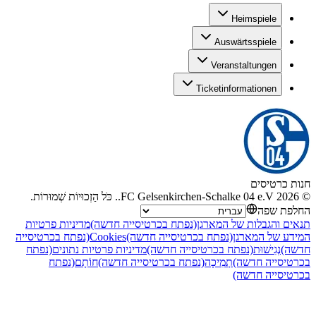
Heimspiele
Auswärtsspiele
Veranstaltungen
Ticketinformationen
חנות כרטיסים
©
2026
FC Gelsenkirchen-Schalke 04 e.V.
.
כֹּל הַזְכוּיוֹת שְׁמוּרוֹת
.
החלפת שפה
תנאים והגבלות של המארגן
(נפתח בכרטיסייה חדשה)
מדיניות פרטיות
המידע של המארגן
(נפתח בכרטיסייה חדשה)
Cookies
(נפתח בכרטיסייה
חדשה)
נְגִישׁוּת
(נפתח בכרטיסייה חדשה)
מדיניות פרטיות נתונים
(נפתח
בכרטיסייה חדשה)
תְמִיכָה
(נפתח בכרטיסייה חדשה)
חוֹתָם
(נפתח
בכרטיסייה חדשה)