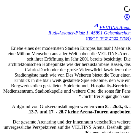
VELTINS-Arena
Rudi-Assauer-Platz 1
,
45891 Gelsenkirchen
(נפתח בכרטיסייה חדשה)
Erlebe eines der modernsten Stadien Europas hautnah! Mehr als
eine Million Menschen aus aller Welt haben die VELTINS-Arena
seit ihrer Eröffnung im Jahr 2001 bereits besichtigt. Die
architektonischen Höhepunkte wie der herausfahrbare Rasen, das
Cabrio-Dach oder der große Videowürfel faszinieren die
Stadiongäste nach wie vor. Des Weiteren bietet die Tour einen
Einblick in die blau-weiß gestaltete Spielerkabine, den wie ein
Bergwerkstollen gestalteten Spielertunnel, Hospitality-Bereiche,
Medienzentrum, Stadionkapelle und weitere Orte, die sonst für Fans
nicht frei zugänglich sind. *
Aufgrund von Großveranstaltungen werden
vom 8. - 26.6., 6. -
.
13.7. und 17. - 28.7 keine Arena-Touren angeboten
Der gesamte Arenaring und der Innenraum verschaffen weitere
unvergessliche Perspektiven auf die VELTINS-Arena. Deshalb gilt:
Kamera nicht vergessen!