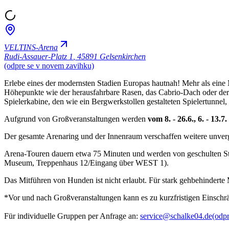
VELTINS-Arena
Rudi-Assauer-Platz 1
,
45891 Gelsenkirchen
(odpre se v novem zavihku)
Erlebe eines der modernsten Stadien Europas hautnah! Mehr als eine 
Höhepunkte wie der herausfahrbare Rasen, das Cabrio-Dach oder der gr
Spielerkabine, den wie ein Bergwerkstollen gestalteten Spielertunnel,
Aufgrund von Großveranstaltungen werden
vom 8. - 26.6., 6. - 13
Der gesamte Arenaring und der Innenraum verschaffen weitere unver
Arena-Touren dauern etwa 75 Minuten und werden von geschulten Stad
Museum, Treppenhaus 12/Eingang über WEST 1).
Das Mitführen von Hunden ist nicht erlaubt. Für stark gehbehinderte 
*Vor und nach Großveranstaltungen kann es zu kurzfristigen Einsc
Für individuelle Gruppen per Anfrage an:
service@schalke04.de
(odp