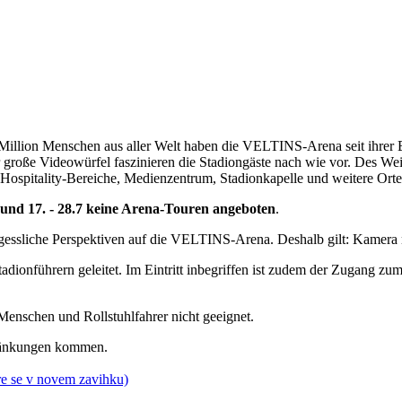
Million Menschen aus aller Welt haben die VELTINS-Arena seit ihrer Er
oße Videowürfel faszinieren die Stadiongäste nach wie vor. Des Weiter
 Hospitality-Bereiche, Medienzentrum, Stadionkapelle und weitere Orte, 
.7. und 17. - 28.7 keine Arena-Touren angeboten
.
gessliche Perspektiven auf die VELTINS-Arena. Deshalb gilt: Kamera 
ionführern geleitet. Im Eintritt inbegriffen ist zudem der Zugang zu
Menschen und Rollstuhlfahrer nicht geeignet.
hränkungen kommen.
re se v novem zavihku)