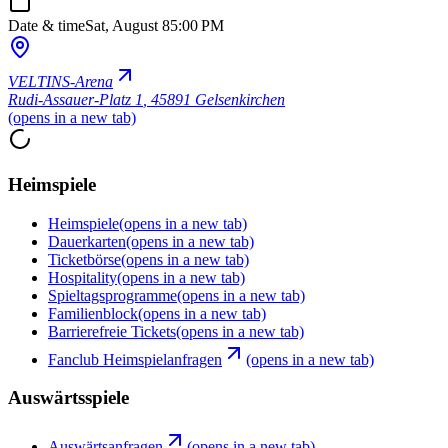
Date & time
Sat, August 8
5:00 PM
VELTINS-Arena
Rudi-Assauer-Platz 1
,
45891 Gelsenkirchen
(opens in a new tab)
Heimspiele
Heimspiele
(opens in a new tab)
Dauerkarten
(opens in a new tab)
Ticketbörse
(opens in a new tab)
Hospitality
(opens in a new tab)
Spieltagsprogramme
(opens in a new tab)
Familienblock
(opens in a new tab)
Barrierefreie Tickets
(opens in a new tab)
Fanclub Heimspielanfragen
(opens in a new tab)
Auswärtsspiele
Auswärtsanfragen
(opens in a new tab)