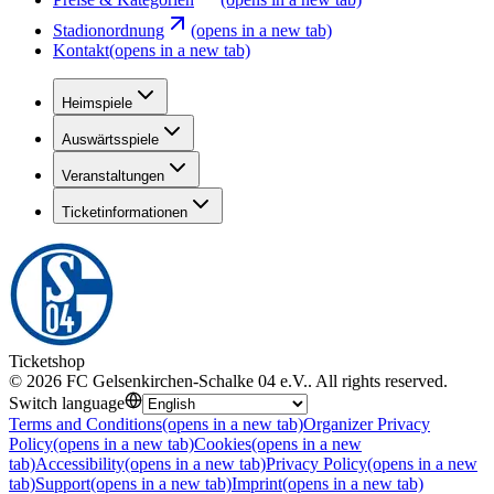
Stadionordnung
(opens in a new tab)
Kontakt
(opens in a new tab)
Heimspiele
Auswärtsspiele
Veranstaltungen
Ticketinformationen
Ticketshop
©
2026
FC Gelsenkirchen-Schalke 04 e.V.
.
All rights reserved
.
Switch language
Terms and Conditions
(opens in a new tab)
Organizer Privacy
Policy
(opens in a new tab)
Cookies
(opens in a new
tab)
Accessibility
(opens in a new tab)
Privacy Policy
(opens in a new
tab)
Support
(opens in a new tab)
Imprint
(opens in a new tab)