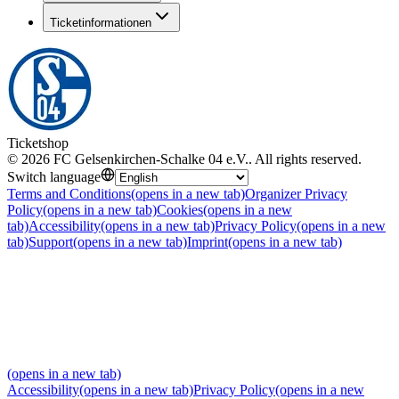
Ticketinformationen
Ticketshop
©
2026
FC Gelsenkirchen-Schalke 04 e.V.
.
All rights reserved
.
Switch language
Terms and Conditions
(opens in a new tab)
Organizer Privacy
Policy
(opens in a new tab)
Cookies
(opens in a new
tab)
Accessibility
(opens in a new tab)
Privacy Policy
(opens in a new
tab)
Support
(opens in a new tab)
Imprint
(opens in a new tab)
(opens in a new tab)
Accessibility
(opens in a new tab)
Privacy Policy
(opens in a new