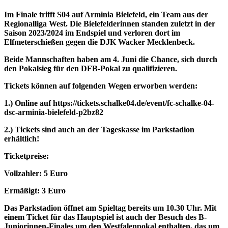
Im Finale trifft S04 auf Arminia Bielefeld, ein Team aus der
Regionalliga West. Die Bielefelderinnen standen zuletzt in der
Saison 2023/2024 im Endspiel und verloren dort im
Elfmeterschießen gegen die DJK Wacker Mecklenbeck.
Beide Mannschaften haben am 4. Juni die Chance, sich durch
den Pokalsieg für den DFB-Pokal zu qualifizieren.
Tickets können auf folgenden Wegen erworben werden:
1.) Online auf https://tickets.schalke04.de/event/fc-schalke-04-
dsc-arminia-bielefeld-p2bz82
2.) Tickets sind auch an der Tageskasse im Parkstadion
erhältlich!
Ticketpreise:
Vollzahler: 5 Euro
Ermäßigt: 3 Euro
Das Parkstadion öffnet am Spieltag bereits um 10.30 Uhr. Mit
einem Ticket für das Hauptspiel ist auch der Besuch des B-
Juniorinnen-Finales um den Westfalenpokal enthalten, das um