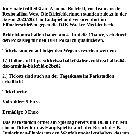
Im Finale trifft S04 auf Arminia Bielefeld, ein Team aus der
Regionalliga West. Die Bielefelderinnen standen zuletzt in der
Saison 2023/2024 im Endspiel und verloren dort im
Elfmeterschießen gegen die DJK Wacker Mecklenbeck.
Beide Mannschaften haben am 4. Juni die Chance, sich durch
den Pokalsieg für den DFB-Pokal zu qualifizieren.
Tickets können auf folgenden Wegen erworben werden:
1.) Online auf https://tickets.schalke04.de/event/fc-schalke-04-
dsc-arminia-bielefeld-p2bz82
2.) Tickets sind auch an der Tageskasse im Parkstadion
erhältlich!
Ticketpreise:
Vollzahler: 5 Euro
Ermäßigt: 3 Euro
Das Parkstadion öffnet am Spieltag bereits um 10.30 Uhr. Mit
einem Ticket für das Hauptspiel ist auch der Besuch des B-
Juniorinnen-Finales um den Westfalenpokal enthalten, das um