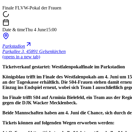
Finale FLVW-Pokal der Frauen
Date & time
Thu 4 June
15:00
Parkstadion
Parkallee 3
,
45891 Gelsenkirchen
(opens in a new tab)
Ticketverkauf gestartet: Westfalenpokalfinale im Parkstadion
Königsblau trifft im Finale des Westfalenpokals am 4. Juni um 1
an der Tageskasse erhältlich. Die S04-Frauen stehen damit erneu
Einzug ins Endspiel erneut, wobei sich Team I ausschließlich geg
Im Finale trifft S04 auf Arminia Bielefeld, ein Team aus der Reg
gegen die DJK Wacker Mecklenbeck.
Beide Mannschaften haben am 4. Juni die Chance, sich durch den
Tickets können auf folgenden Wegen erworben werden: