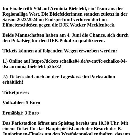
Im Finale trifft S04 auf Arminia Bielefeld, ein Team aus der
Regionalliga West. Die Bielefelderinnen standen zuletzt in der
Saison 2023/2024 im Endspiel und verloren dort im
Elfmeterschießen gegen die DJK Wacker Mecklenbeck.
Beide Mannschaften haben am 4. Juni die Chance, sich durch
den Pokalsieg für den DFB-Pokal zu qualifizieren.
Tickets können auf folgenden Wegen erworben werden:
1.) Online auf https://tickets.schalke04.de/event/fc-schalke-04-
dsc-arminia-bielefeld-p2bz82
2.) Tickets sind auch an der Tageskasse im Parkstadion
erhältlich!
Ticketpreise:
Vollzahler: 5 Euro
Ermäßigt: 3 Euro
Das Parkstadion öffnet am Spieltag bereits um 10.30 Uhr. Mit
einem Ticket für das Hauptspiel ist auch der Besuch des B-
Juniorinnen-Finales um den Westfalenpokal enthalten, das um