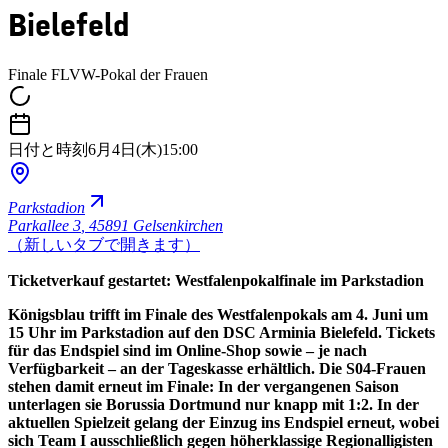
Bielefeld
Finale FLVW-Pokal der Frauen
日付と時刻
6月4日(木)
15:00
Parkstadion
Parkallee 3
,
45891 Gelsenkirchen
（新しいタブで開きます）
Ticketverkauf gestartet: Westfalenpokalfinale im Parkstadion
Königsblau trifft im Finale des Westfalenpokals am 4. Juni um
15 Uhr im Parkstadion auf den DSC Arminia Bielefeld. Tickets
für das Endspiel sind im Online-Shop sowie – je nach
Verfügbarkeit – an der Tageskasse erhältlich. Die S04-Frauen
stehen damit erneut im Finale: In der vergangenen Saison
unterlagen sie Borussia Dortmund nur knapp mit 1:2. In der
aktuellen Spielzeit gelang der Einzug ins Endspiel erneut, wobei
sich Team I ausschließlich gegen höherklassige Regionalligisten