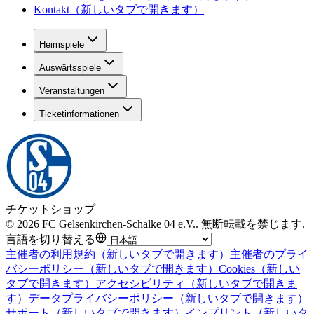
Kontakt
（新しいタブで開きます）
Heimspiele
Auswärtsspiele
Veranstaltungen
Ticketinformationen
チケットショップ
©
2026
FC Gelsenkirchen-Schalke 04 e.V.
.
無断転載を禁じます
.
言語を切り替える
主催者の利用規約
（新しいタブで開きます）
主催者のプライ
バシーポリシー
（新しいタブで開きます）
Cookies
（新しい
タブで開きます）
アクセシビリティ
（新しいタブで開きま
す）
データプライバシーポリシー
（新しいタブで開きます）
サポート
（新しいタブで開きます）
インプリント
（新しいタ