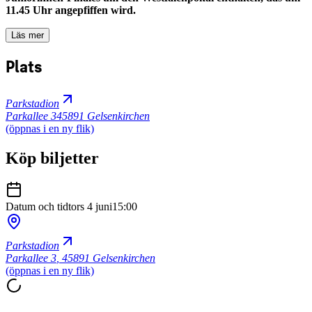
11.45 Uhr angepfiffen wird.
Läs mer
Plats
Parkstadion
Parkallee 3
45891 Gelsenkirchen
(öppnas i en ny flik)
Köp biljetter
Datum och tid
tors 4 juni
15:00
Parkstadion
Parkallee 3
,
45891 Gelsenkirchen
(öppnas i en ny flik)