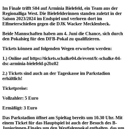
Im Finale trifft S04 auf Arminia Bielefeld, ein Team aus der
Regionalliga West. Die Bielefelderinnen standen zuletzt in der
Saison 2023/2024 im Endspiel und verloren dort im
Elfmeterschießen gegen die DJK Wacker Mecklenbeck.
Beide Mannschaften haben am 4. Juni die Chance, sich durch
den Pokalsieg für den DFB-Pokal zu qualifizieren.
Tickets können auf folgenden Wegen erworben werden:
1.) Online auf https://tickets.schalke04.de/event/fc-schalke-04-
dsc-arminia-bielefeld-p2bz82
2.) Tickets sind auch an der Tageskasse im Parkstadion
erhältlich!
Ticketpreise:
Vollzahler: 5 Euro
Ermäßigt: 3 Euro
Das Parkstadion öffnet am Spieltag bereits um 10.30 Uhr. Mit
einem Ticket für das Hauptspiel ist auch der Besuch des B-
Juniorinnen-Finales um den Westfalenpokal enthalten, das um