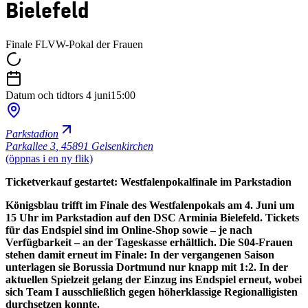
Bielefeld
Finale FLVW-Pokal der Frauen
Datum och tid
tors 4 juni
15:00
Parkstadion
Parkallee 3
,
45891 Gelsenkirchen
(öppnas i en ny flik)
Ticketverkauf gestartet: Westfalenpokalfinale im Parkstadion
Königsblau trifft im Finale des Westfalenpokals am 4. Juni um
15 Uhr im Parkstadion auf den DSC Arminia Bielefeld. Tickets
für das Endspiel sind im Online-Shop sowie – je nach
Verfügbarkeit – an der Tageskasse erhältlich. Die S04-Frauen
stehen damit erneut im Finale: In der vergangenen Saison
unterlagen sie Borussia Dortmund nur knapp mit 1:2. In der
aktuellen Spielzeit gelang der Einzug ins Endspiel erneut, wobei
sich Team I ausschließlich gegen höherklassige Regionalligisten
durchsetzen konnte.