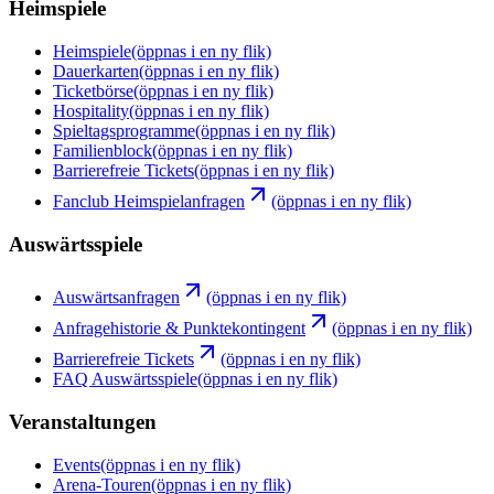
Heimspiele
Heimspiele
(öppnas i en ny flik)
Dauerkarten
(öppnas i en ny flik)
Ticketbörse
(öppnas i en ny flik)
Hospitality
(öppnas i en ny flik)
Spieltagsprogramme
(öppnas i en ny flik)
Familienblock
(öppnas i en ny flik)
Barrierefreie Tickets
(öppnas i en ny flik)
Fanclub Heimspielanfragen
(öppnas i en ny flik)
Auswärtsspiele
Auswärtsanfragen
(öppnas i en ny flik)
Anfragehistorie & Punktekontingent
(öppnas i en ny flik)
Barrierefreie Tickets
(öppnas i en ny flik)
FAQ Auswärtsspiele
(öppnas i en ny flik)
Veranstaltungen
Events
(öppnas i en ny flik)
Arena-Touren
(öppnas i en ny flik)