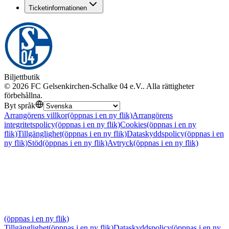
Ticketinformationen
Biljettbutik
©
2026
FC Gelsenkirchen-Schalke 04 e.V.
.
Alla rättigheter
förbehållna
.
Byt språk
Arrangörens villkor
(öppnas i en ny flik)
Arrangörens
integritetspolicy
(öppnas i en ny flik)
Cookies
(öppnas i en ny
flik)
Tillgänglighet
(öppnas i en ny flik)
Dataskyddspolicy
(öppnas i en
ny flik)
Stöd
(öppnas i en ny flik)
Avtryck
(öppnas i en ny flik)
(öppnas i en ny flik)
Tillgänglighet
(öppnas i en ny flik)
Dataskyddspolicy
(öppnas i en ny