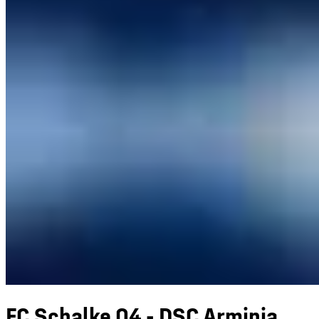
FC Schalke 04 - DSC Arminia