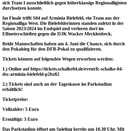
sich Team I ausschließlich gegen höherklassige Regionalligisten
durchsetzen konnte.
Im Finale trifft S04 auf Arminia Bielefeld, ein Team aus der
Regionalliga West. Die Bielefelderinnen standen zuletzt in der
Saison 2023/2024 im Endspiel und verloren dort im
Elfmeterschießen gegen die DJK Wacker Mecklenbeck.
Beide Mannschaften haben am 4. Juni die Chance, sich durch
den Pokalsieg für den DFB-Pokal zu qualifizieren.
Tickets können auf folgenden Wegen erworben werden:
1.) Online auf https://tickets.schalke04.de/event/fc-schalke-04-
dsc-arminia-bielefeld-p2bz82
2.) Tickets sind auch an der Tageskasse im Parkstadion
erhältlich!
Ticketpreise:
Vollzahler: 5 Euro
Ermäßigt: 3 Euro
Das Parkstadion öffnet am Spieltag bereits um 10.30 Uhr. Mit