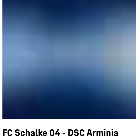
FC Schalke 04 - DSC Arminia