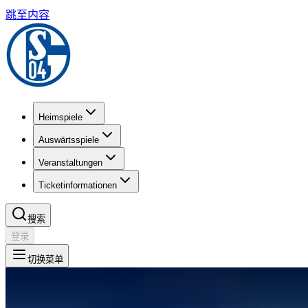
跳至内容
Heimspiele
Auswärtsspiele
Veranstaltungen
Ticketinformationen
搜索
登录
切换菜单