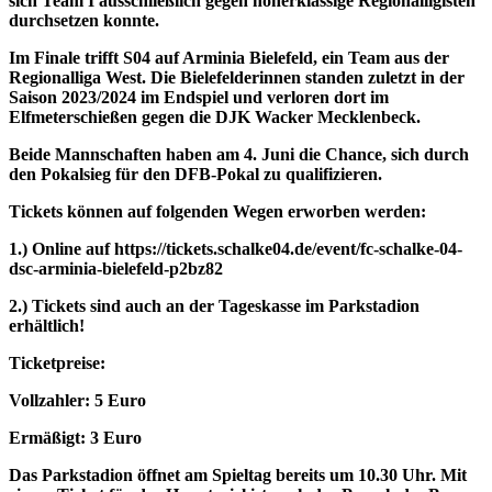
sich Team I ausschließlich gegen höherklassige Regionalligisten
durchsetzen konnte.
Im Finale trifft S04 auf Arminia Bielefeld, ein Team aus der
Regionalliga West. Die Bielefelderinnen standen zuletzt in der
Saison 2023/2024 im Endspiel und verloren dort im
Elfmeterschießen gegen die DJK Wacker Mecklenbeck.
Beide Mannschaften haben am 4. Juni die Chance, sich durch
den Pokalsieg für den DFB-Pokal zu qualifizieren.
Tickets können auf folgenden Wegen erworben werden:
1.) Online auf https://tickets.schalke04.de/event/fc-schalke-04-
dsc-arminia-bielefeld-p2bz82
2.) Tickets sind auch an der Tageskasse im Parkstadion
erhältlich!
Ticketpreise:
Vollzahler: 5 Euro
Ermäßigt: 3 Euro
Das Parkstadion öffnet am Spieltag bereits um 10.30 Uhr. Mit