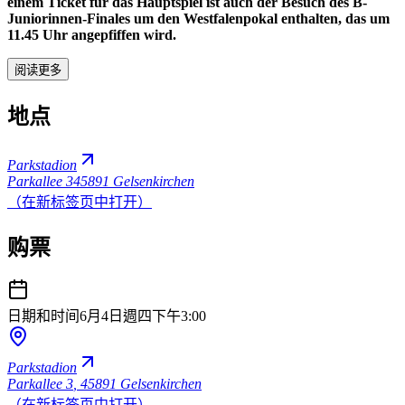
einem Ticket für das Hauptspiel ist auch der Besuch des B-
Juniorinnen-Finales um den Westfalenpokal enthalten, das um
11.45 Uhr angepfiffen wird.
阅读更多
地点
Parkstadion
Parkallee 3
45891 Gelsenkirchen
（在新标签页中打开）
购票
日期和时间
6月4日週四
下午3:00
Parkstadion
Parkallee 3
,
45891 Gelsenkirchen
（在新标签页中打开）