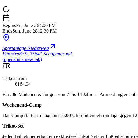
Begins
Fri, June 26
4:00 PM
Ends
Sun, June 28
12:30 PM
Sportanlage Niederwetz
Bergstraße 9
,
35641 Schöffengrund
(opens in a new tab)
Tickets from
€164.04
Für alle Mädchen & Jungen von 7 bis 14 Jahren - Anmeldung erst ab
Wochenend-Camp
Das Camp startet freitags um 16:00 Uhr und endet sonntags gegen 12
Trikot-Set
Jeder Teilnehmer erhält ein exklusives Trikot-Set der Fußballschule 