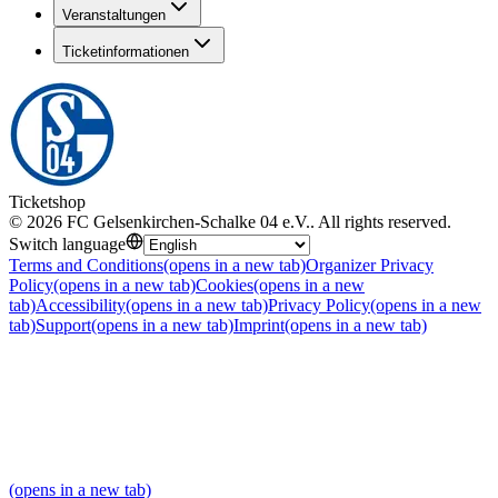
Veranstaltungen
Ticketinformationen
Ticketshop
©
2026
FC Gelsenkirchen-Schalke 04 e.V.
.
All rights reserved
.
Switch language
Terms and Conditions
(opens in a new tab)
Organizer Privacy
Policy
(opens in a new tab)
Cookies
(opens in a new
tab)
Accessibility
(opens in a new tab)
Privacy Policy
(opens in a new
tab)
Support
(opens in a new tab)
Imprint
(opens in a new tab)
(opens in a new tab)