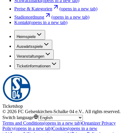
Schwarzmarkt
(opens in a new tab)
Preise & Kategorien
(opens in a new tab)
Stadionordnung
(opens in a new tab)
Kontakt
(opens in a new tab)
Heimspiele
Auswärtsspiele
Veranstaltungen
Ticketinformationen
Ticketshop
©
2026
FC Gelsenkirchen-Schalke 04 e.V.
.
All rights reserved
.
Switch language
Terms and Conditions
(opens in a new tab)
Organizer Privacy
Policy
(opens in a new tab)
Cookies
(opens in a new