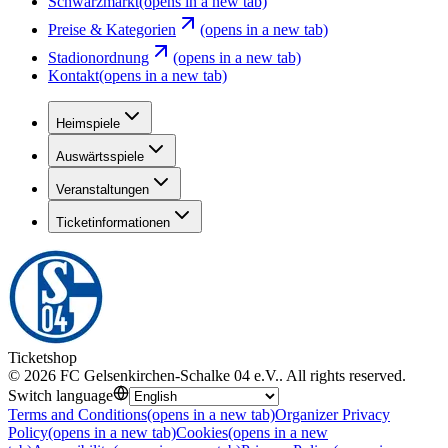
Schwarzmarkt
(opens in a new tab)
Preise & Kategorien
(opens in a new tab)
Stadionordnung
(opens in a new tab)
Kontakt
(opens in a new tab)
Heimspiele
Auswärtsspiele
Veranstaltungen
Ticketinformationen
Ticketshop
©
2026
FC Gelsenkirchen-Schalke 04 e.V.
.
All rights reserved
.
Switch language
Terms and Conditions
(opens in a new tab)
Organizer Privacy
Policy
(opens in a new tab)
Cookies
(opens in a new