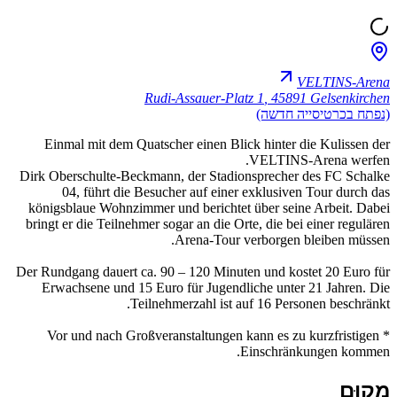
VELTINS-Arena
Rudi-Assauer-Platz 1
,
45891 Gelsenkirchen
(נפתח בכרטיסייה חדשה)
Einmal mit dem Quatscher einen Blick hinter die Kulissen der
VELTINS-Arena werfen.
Dirk Oberschulte-Beckmann, der Stadionsprecher des FC Schalke
04, führt die Besucher auf einer exklusiven Tour durch das
königsblaue Wohnzimmer und berichtet über seine Arbeit. Dabei
bringt er die Teilnehmer sogar an die Orte, die bei einer regulären
Arena-Tour verborgen bleiben müssen.
Der Rundgang dauert ca. 90 – 120 Minuten und kostet 20 Euro für
Erwachsene und 15 Euro für Jugendliche unter 21 Jahren. Die
Teilnehmerzahl ist auf 16 Personen beschränkt.
* Vor und nach Großveranstaltungen kann es zu kurzfristigen
Einschränkungen kommen.
מִקוּם