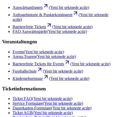
Auswärtsanfragen
(Yeni bir sekmede açılır)
Anfragehistorie & Punktekontingent
(Yeni bir sekmede
açılır)
Barrierefreie Tickets
(Yeni bir sekmede açılır)
FAQ Auswärtsspiele
(Yeni bir sekmede açılır)
Veranstaltungen
Events
(Yeni bir sekmede açılır)
Arena-Touren
(Yeni bir sekmede açılır)
Barrierefreie Tickets für Events
(Yeni bir sekmede açılır)
Fussballschule
(Yeni bir sekmede açılır)
Kindergeburtstage
(Yeni bir sekmede açılır)
Ticketinformationen
Ticket FAQ
(Yeni bir sekmede açılır)
Service Formulare
(Yeni bir sekmede açılır)
Dauerkarten-Formulare
(Yeni bir sekmede açılır)
Ticket AGB
(Yeni bir sekmede açılır)