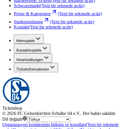
Barrierefreie Tickets
(Yeni bir sekmede açılır)
Schwarzmarkt
(Yeni bir sekmede açılır)
Preise & Kategorien
(Yeni bir sekmede açılır)
Stadionordnung
(Yeni bir sekmede açılır)
Kontakt
(Yeni bir sekmede açılır)
Heimspiele
Auswärtsspiele
Veranstaltungen
Ticketinformationen
Ticketshop
©
2026
FC Gelsenkirchen-Schalke 04 e.V.
.
Her hakkı saklıdır
.
Dil değiştir
Organizasyon komitesinin hüküm ve koşulları
(Yeni bir sekmede