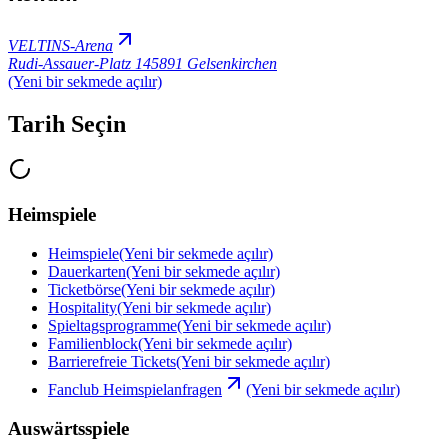
VELTINS-Arena
Rudi-Assauer-Platz 1
45891 Gelsenkirchen
(Yeni bir sekmede açılır)
Tarih Seçin
Heimspiele
Heimspiele
(Yeni bir sekmede açılır)
Dauerkarten
(Yeni bir sekmede açılır)
Ticketbörse
(Yeni bir sekmede açılır)
Hospitality
(Yeni bir sekmede açılır)
Spieltagsprogramme
(Yeni bir sekmede açılır)
Familienblock
(Yeni bir sekmede açılır)
Barrierefreie Tickets
(Yeni bir sekmede açılır)
Fanclub Heimspielanfragen
(Yeni bir sekmede açılır)
Auswärtsspiele