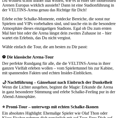
Du wolltest schon immer mal wissen, wie es in einer der modernsten
Arenen Europas wirklich aussieht? Dann ist eine Stadionführung in
der VELTINS-Arena genau das Richtige für Dich!
Erlebe echte Schalke-Momente, entdecke Bereiche, die sonst nur
Spielern und VIPs vorbehalten sind, und tauche ein in die besondere
Atmosphäre dieses einzigartigen Stadions. Egal ob Du zum ersten
Mal hier bist oder die Arena längst dein zweites Zuhause ist – hier
wartet ein Erlebnis, das Du nicht vergisst.
Wähle einfach die Tour, die am besten zu Dir passt:
⚽ Die klassische Arena-Tour
Der perfekte Rundgang für alle, die die VELTINS-Arena in ihrer
ganzen Vielfalt erleben wollen – vom Spielertunnel bis zur Kabine,
mit spannenden Fakten und echten Insider-Einblicken.
🌙 Nachtführung – Gänsehaut nach Einbruch der Dunkelheit
Wenn die Lichter ausgehen, beginnt die Magie: Erkunde die Arena
in ganz besonderer Stimmung und erlebe Schalke-Feeling pur in der
Abend-Atmosphäre.
⭐ Promi-Tour – unterwegs mit echten Schalke-Ikonen
Ein absolutes Highlight: Ehemalige Spieler wie Olaf Thon oder
Klaus Fischer nehmen dich persönlich mit auf Tour. Freu Dich auf