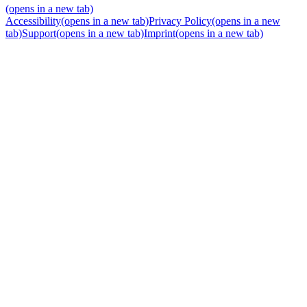
(opens in a new tab)
Accessibility
(opens in a new tab)
Privacy Policy
(opens in a new
tab)
Support
(opens in a new tab)
Imprint
(opens in a new tab)