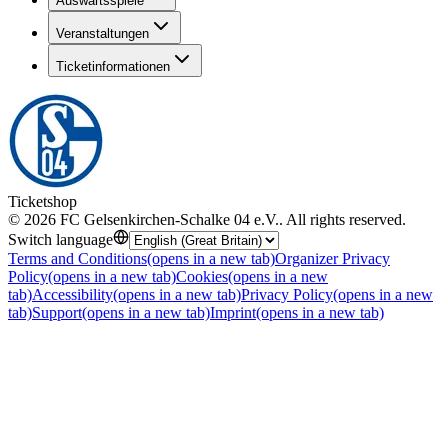
Auswärtsspiele
Veranstaltungen
Ticketinformationen
Ticketshop
©
2026
FC Gelsenkirchen-Schalke 04 e.V.
.
All rights reserved
.
Switch language
Terms and Conditions
(opens in a new tab)
Organizer Privacy
Policy
(opens in a new tab)
Cookies
(opens in a new
tab)
Accessibility
(opens in a new tab)
Privacy Policy
(opens in a new
tab)
Support
(opens in a new tab)
Imprint
(opens in a new tab)