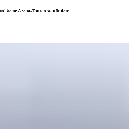
 und
keine Arena-Touren stattfinden: