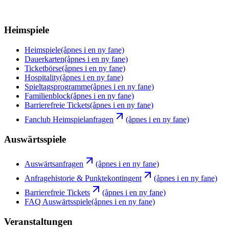
Heimspiele
Heimspiele
(åpnes i en ny fane)
Dauerkarten
(åpnes i en ny fane)
Ticketbörse
(åpnes i en ny fane)
Hospitality
(åpnes i en ny fane)
Spieltagsprogramme
(åpnes i en ny fane)
Familienblock
(åpnes i en ny fane)
Barrierefreie Tickets
(åpnes i en ny fane)
Fanclub Heimspielanfragen
(åpnes i en ny fane)
Auswärtsspiele
Auswärtsanfragen
(åpnes i en ny fane)
Anfragehistorie & Punktekontingent
(åpnes i en ny fane)
Barrierefreie Tickets
(åpnes i en ny fane)
FAQ Auswärtsspiele
(åpnes i en ny fane)
Veranstaltungen