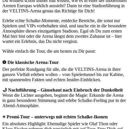
Du wolltest schon immer mal wissen, wie es in einer der modernsten
Arenen Europas wirklich aussieht? Dann ist eine Stadionführung in
der VELTINS-Arena genau das Richtige für Dich!
Erlebe echte Schalke-Momente, entdecke Bereiche, die sonst nur
Spielern und VIPs vorbehalten sind, und tauche ein in die besondere
Atmosphäre dieses einzigartigen Stadions. Egal ob Du zum ersten
Mal hier bist oder die Arena längst dein zweites Zuhause ist – hier
wartet ein Erlebnis, das Du nicht vergisst.
Wähle einfach die Tour, die am besten zu Dir passt:
⚽ Die klassische Arena-Tour
Der perfekte Rundgang für alle, die die VELTINS-Arena in ihrer
ganzen Vielfalt erleben wollen – vom Spielertunnel bis zur Kabine,
mit spannenden Fakten und echten Insider-Einblicken.
🌙 Nachtführung – Gänsehaut nach Einbruch der Dunkelheit
Wenn die Lichter ausgehen, beginnt die Magie: Erkunde die Arena
in ganz besonderer Stimmung und erlebe Schalke-Feeling pur in der
Abend-Atmosphäre.
⭐ Promi-Tour – unterwegs mit echten Schalke-Ikonen
Ein absolutes Highlight: Ehemalige Spieler wie Olaf Thon oder
Klaus Fischer nehmen dich persönlich mit auf Tour. Freu Dich auf