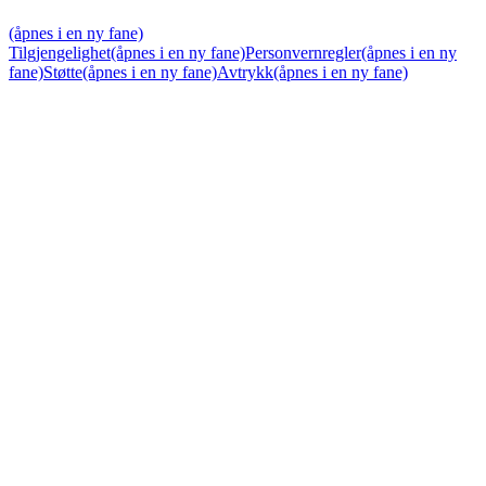
(åpnes i en ny fane)
Tilgjengelighet
(åpnes i en ny fane)
Personvernregler
(åpnes i en ny
fane)
Støtte
(åpnes i en ny fane)
Avtrykk
(åpnes i en ny fane)