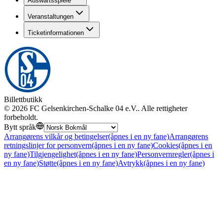
Auswärtsspiele
Veranstaltungen
Ticketinformationen
Billettbutikk
©
2026
FC Gelsenkirchen-Schalke 04 e.V.
.
Alle rettigheter
forbeholdt
.
Bytt språk
Arrangørens vilkår og betingelser
(åpnes i en ny fane)
Arrangørens
retningslinjer for personvern
(åpnes i en ny fane)
Cookies
(åpnes i en
ny fane)
Tilgjengelighet
(åpnes i en ny fane)
Personvernregler
(åpnes i
en ny fane)
Støtte
(åpnes i en ny fane)
Avtrykk
(åpnes i en ny fane)