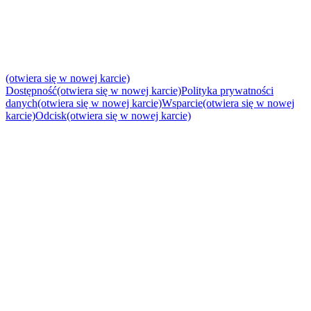
(otwiera się w nowej karcie)
Dostępność
(otwiera się w nowej karcie)
Polityka prywatności
danych
(otwiera się w nowej karcie)
Wsparcie
(otwiera się w nowej
karcie)
Odcisk
(otwiera się w nowej karcie)