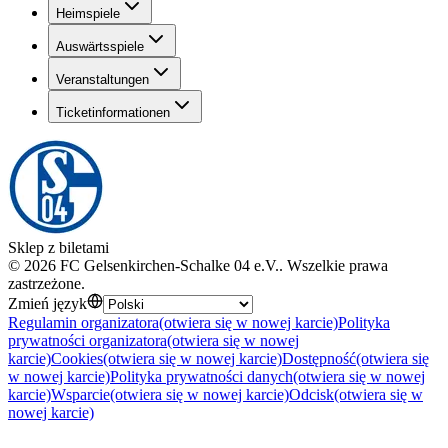
Heimspiele
Auswärtsspiele
Veranstaltungen
Ticketinformationen
Sklep z biletami
©
2026
FC Gelsenkirchen-Schalke 04 e.V.
.
Wszelkie prawa
zastrzeżone
.
Zmień język
Regulamin organizatora
(otwiera się w nowej karcie)
Polityka
prywatności organizatora
(otwiera się w nowej
karcie)
Cookies
(otwiera się w nowej karcie)
Dostępność
(otwiera się
w nowej karcie)
Polityka prywatności danych
(otwiera się w nowej
karcie)
Wsparcie
(otwiera się w nowej karcie)
Odcisk
(otwiera się w
nowej karcie)