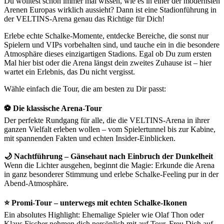
Du wolltest schon immer mal wissen, wie es in einer der modernsten
Arenen Europas wirklich aussieht? Dann ist eine Stadionführung in
der VELTINS-Arena genau das Richtige für Dich!
Erlebe echte Schalke-Momente, entdecke Bereiche, die sonst nur
Spielern und VIPs vorbehalten sind, und tauche ein in die besondere
Atmosphäre dieses einzigartigen Stadions. Egal ob Du zum ersten
Mal hier bist oder die Arena längst dein zweites Zuhause ist – hier
wartet ein Erlebnis, das Du nicht vergisst.
Wähle einfach die Tour, die am besten zu Dir passt:
⚽ Die klassische Arena-Tour
Der perfekte Rundgang für alle, die die VELTINS-Arena in ihrer
ganzen Vielfalt erleben wollen – vom Spielertunnel bis zur Kabine,
mit spannenden Fakten und echten Insider-Einblicken.
🌙 Nachtführung – Gänsehaut nach Einbruch der Dunkelheit
Wenn die Lichter ausgehen, beginnt die Magie: Erkunde die Arena
in ganz besonderer Stimmung und erlebe Schalke-Feeling pur in der
Abend-Atmosphäre.
⭐ Promi-Tour – unterwegs mit echten Schalke-Ikonen
Ein absolutes Highlight: Ehemalige Spieler wie Olaf Thon oder
Klaus Fischer nehmen dich persönlich mit auf Tour. Freu Dich auf